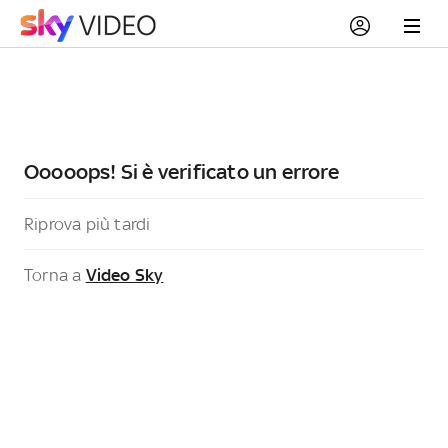
Ooooops! Si è verificato un errore
Riprova più tardi
Torna a
Video Sky