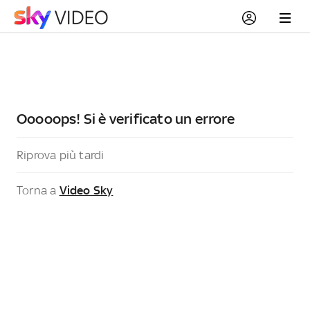
Ooooops! Si è verificato un errore
Riprova più tardi
Torna a
Video Sky