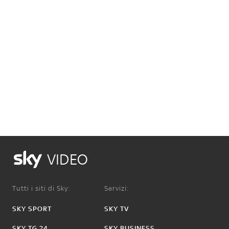
VIDEO
Tutti i siti di Sky:
Servizi:
SKY SPORT
SKY TV
SKY TG 24
SKY BUSINESS