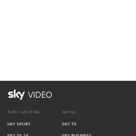
VIDEO
Tutti i siti di Sky:
Servizi:
SKY SPORT
SKY TV
SKY TG 24
SKY BUSINESS