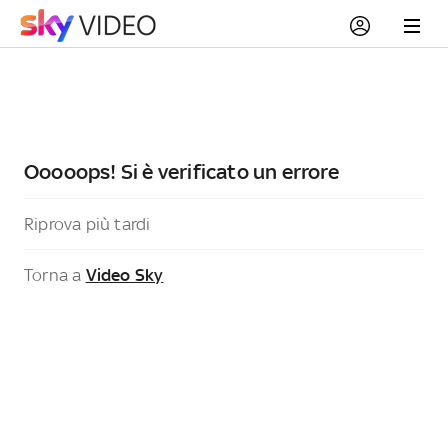
Ooooops! Si è verificato un errore
Riprova più tardi
Torna a
Video Sky