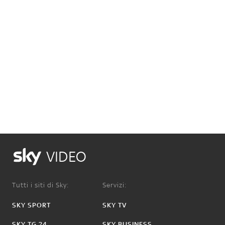
VIDEO
Tutti i siti di Sky:
Servizi:
SKY SPORT
SKY TV
SKY TG 24
SKY BUSINESS