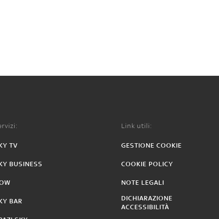
rvizi:
Link utili:
KY TV
GESTIONE COOKIE
KY BUSINESS
COOKIE POLICY
OW
NOTE LEGALI
DICHIARAZIONE
KY BAR
ACCESSIBILITÀ