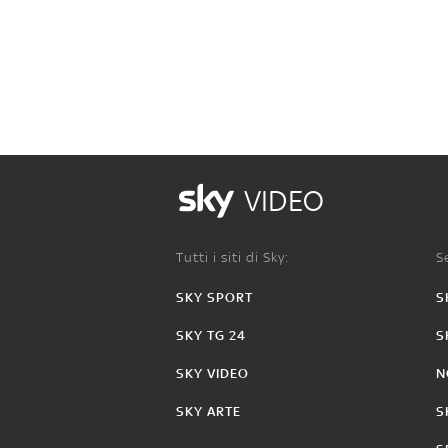
VIDEO
Tutti i siti di Sky:
Se
SKY SPORT
S
SKY TG 24
S
SKY VIDEO
N
SKY ARTE
S