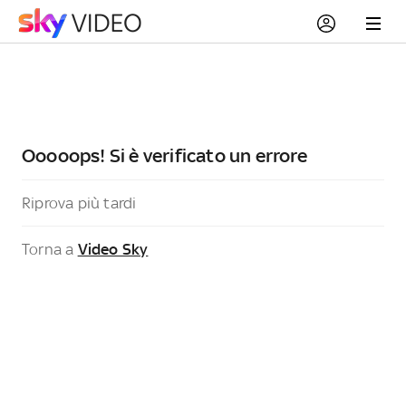
Ooooops! Si è verificato un errore
Riprova più tardi
Torna a
Video Sky