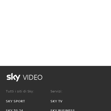
VIDEO
Tutti i siti di Sky:
Servizi:
SKY SPORT
SKY TV
SKY TG 24
SKY BUSINESS