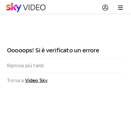
Ooooops! Si è verificato un errore
Riprova più tardi
Torna a
Video Sky