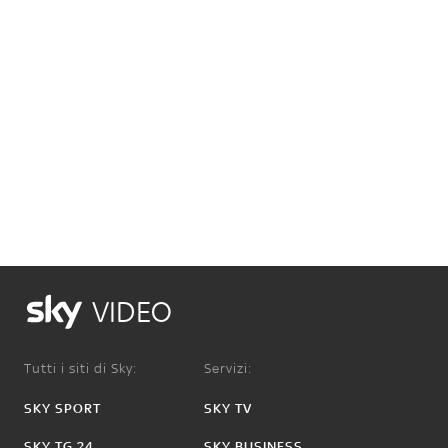
VIDEO
Tutti i siti di Sky:
Servizi:
SKY SPORT
SKY TV
SKY TG 24
SKY BUSINESS