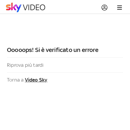
Ooooops! Si è verificato un errore
Riprova più tardi
Torna a
Video Sky