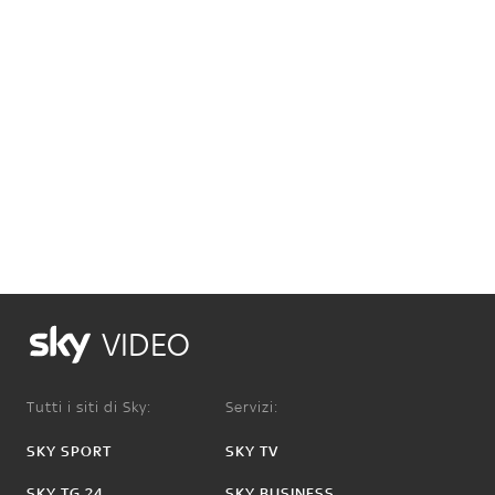
VIDEO
Tutti i siti di Sky:
Servizi:
SKY SPORT
SKY TV
SKY TG 24
SKY BUSINESS