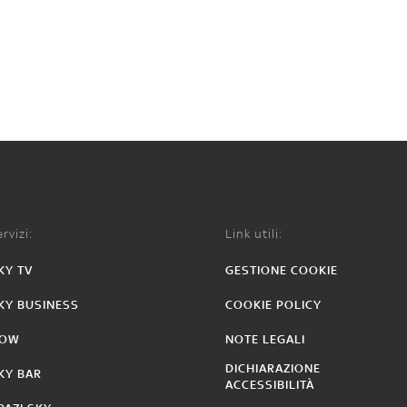
rvizi:
Link utili:
KY TV
GESTIONE COOKIE
KY BUSINESS
COOKIE POLICY
OW
NOTE LEGALI
DICHIARAZIONE
KY BAR
ACCESSIBILITÀ