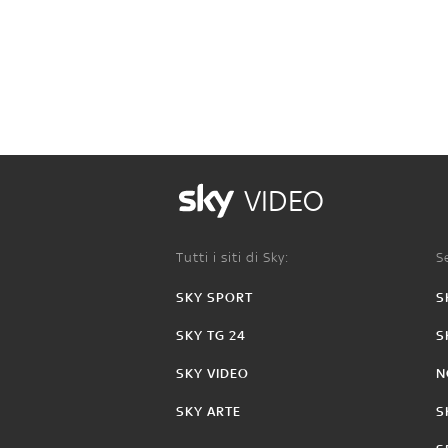
VIDEO
Tutti i siti di Sky:
Se
SKY SPORT
S
SKY TG 24
S
SKY VIDEO
N
SKY ARTE
S