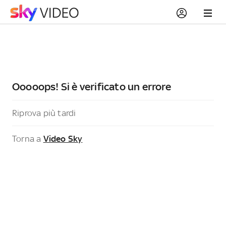
Ooooops! Si è verificato un errore
Riprova più tardi
Torna a
Video Sky