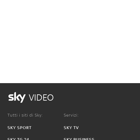
VIDEO
Tutti i siti di Sky:
Servizi:
SKY SPORT
SKY TV
SKY TG 24
SKY BUSINESS