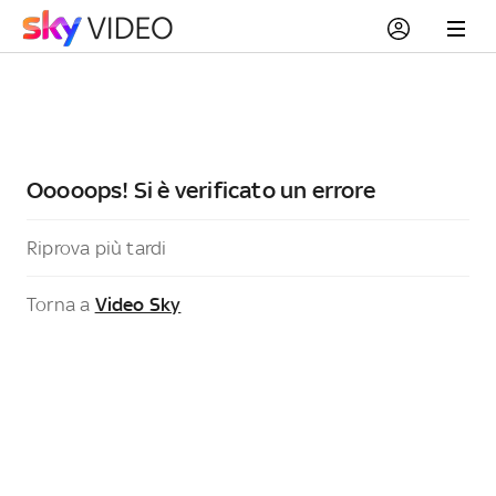
Ooooops! Si è verificato un errore
Riprova più tardi
Torna a
Video Sky