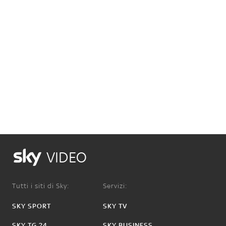
VIDEO
Tutti i siti di Sky:
Servizi:
SKY SPORT
SKY TV
SKY TG 24
SKY BUSINESS