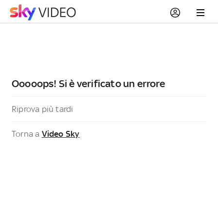
Ooooops! Si è verificato un errore
Riprova più tardi
Torna a
Video Sky