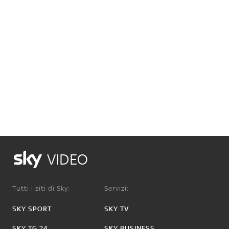
VIDEO
Tutti i siti di Sky:
Servizi:
SKY SPORT
SKY TV
SKY TG 24
SKY BUSINESS