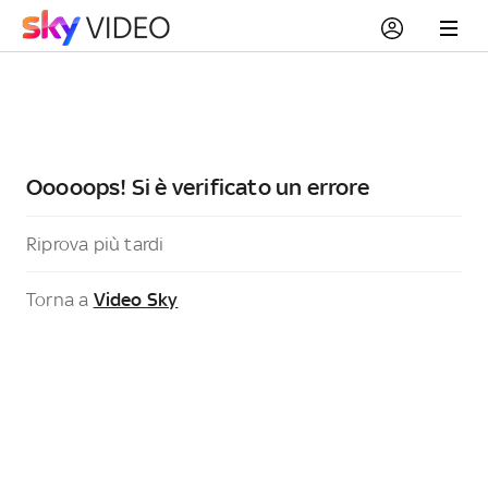
Ooooops! Si è verificato un errore
Riprova più tardi
Torna a
Video Sky