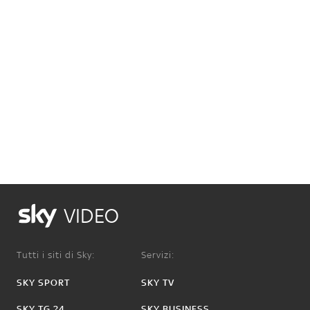
VIDEO
Tutti i siti di Sky:
Servizi:
SKY SPORT
SKY TV
SKY TG 24
SKY BUSINESS