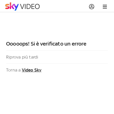
Ooooops! Si è verificato un errore
Riprova più tardi
Torna a
Video Sky