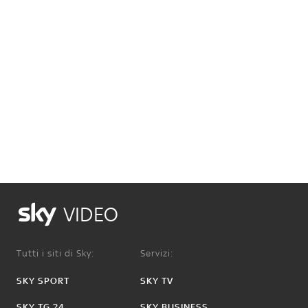
VIDEO
Tutti i siti di Sky:
Servizi:
SKY SPORT
SKY TV
SKY TG 24
SKY BUSINESS