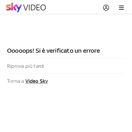
Ooooops! Si è verificato un errore
Riprova più tardi
Torna a
Video Sky