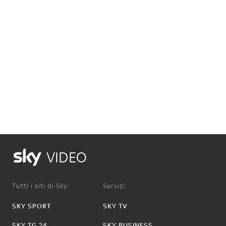
VIDEO
Tutti i siti di Sky:
Servizi:
SKY SPORT
SKY TV
SKY TG 24
SKY BUSINESS