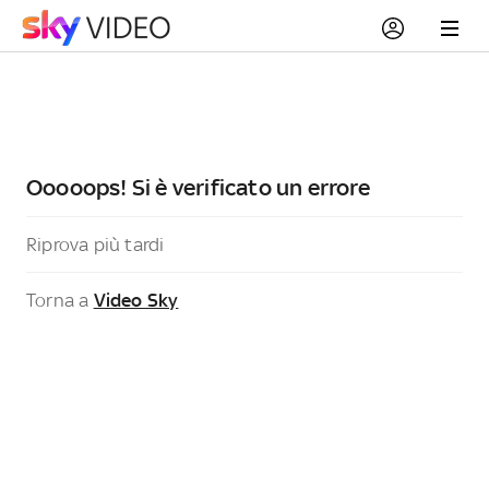
Ooooops! Si è verificato un errore
Riprova più tardi
Torna a
Video Sky