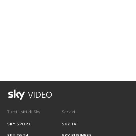
VIDEO
Tutti i siti di Sky:
Servizi:
SKY SPORT
SKY TV
SKY TG 24
SKY BUSINESS