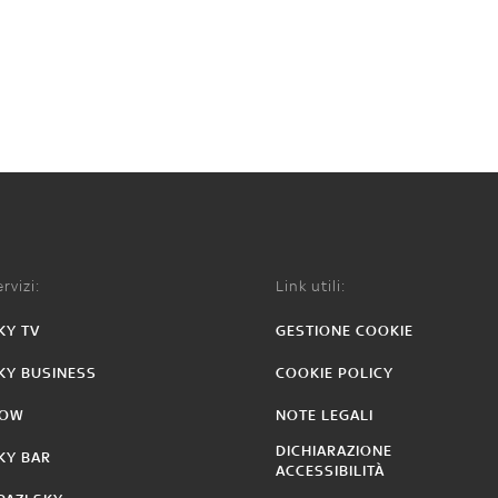
rvizi:
Link utili:
KY TV
GESTIONE COOKIE
KY BUSINESS
COOKIE POLICY
OW
NOTE LEGALI
DICHIARAZIONE
KY BAR
ACCESSIBILITÀ