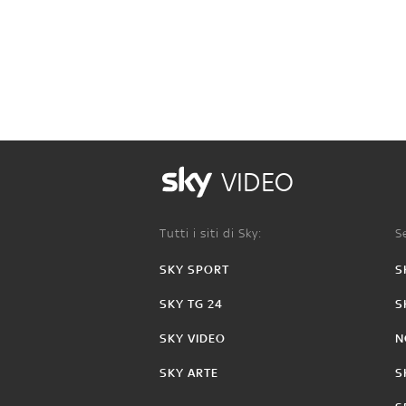
VIDEO
Tutti i siti di Sky:
Se
SKY SPORT
S
SKY TG 24
S
SKY VIDEO
N
SKY ARTE
S