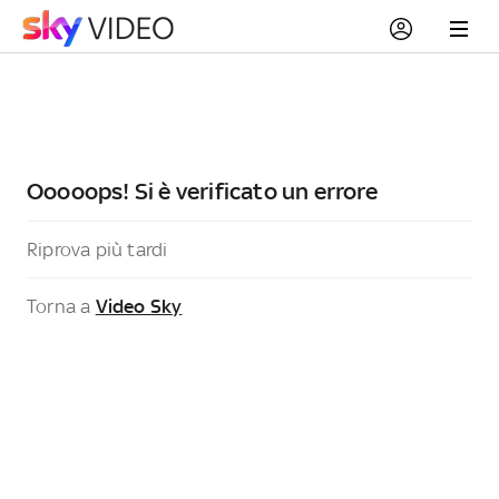
Ooooops! Si è verificato un errore
Riprova più tardi
Torna a
Video Sky