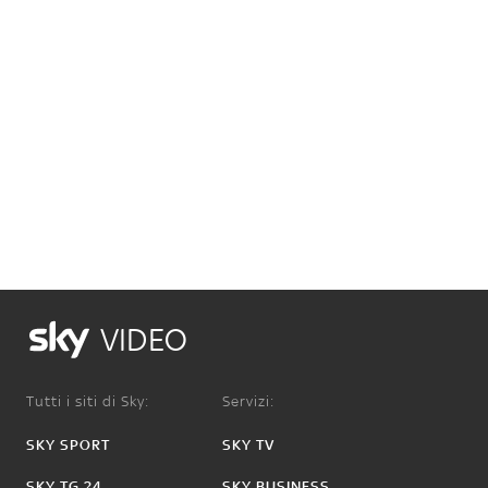
VIDEO
Tutti i siti di Sky:
Servizi:
SKY SPORT
SKY TV
SKY TG 24
SKY BUSINESS