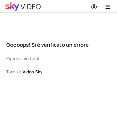
Ooooops! Si è verificato un errore
Riprova più tardi
Torna a
Video Sky