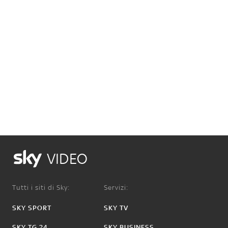
VIDEO
Tutti i siti di Sky:
Servizi:
SKY SPORT
SKY TV
SKY TG 24
SKY BUSINESS