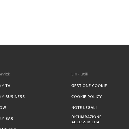
rvizi:
Link utili:
KY TV
GESTIONE COOKIE
KY BUSINESS
COOKIE POLICY
OW
NOTE LEGALI
DICHIARAZIONE
KY BAR
ACCESSIBILITÀ