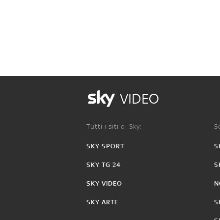
VIDEO
Tutti i siti di Sky:
Se
SKY SPORT
S
SKY TG 24
S
SKY VIDEO
N
SKY ARTE
S