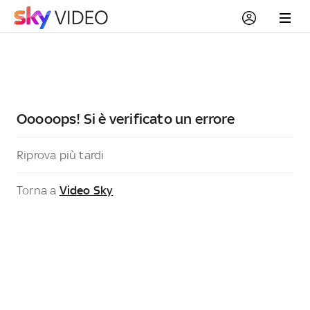
Ooooops! Si è verificato un errore
Riprova più tardi
Torna a
Video Sky