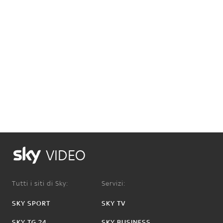
VIDEO
Tutti i siti di Sky:
Servizi:
SKY SPORT
SKY TV
SKY TG 24
SKY BUSINESS