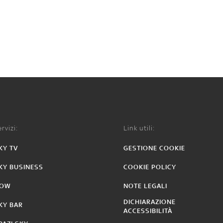
rvizi:
Link utili:
KY TV
GESTIONE COOKIE
KY BUSINESS
COOKIE POLICY
OW
NOTE LEGALI
DICHIARAZIONE
KY BAR
ACCESSIBILITÀ