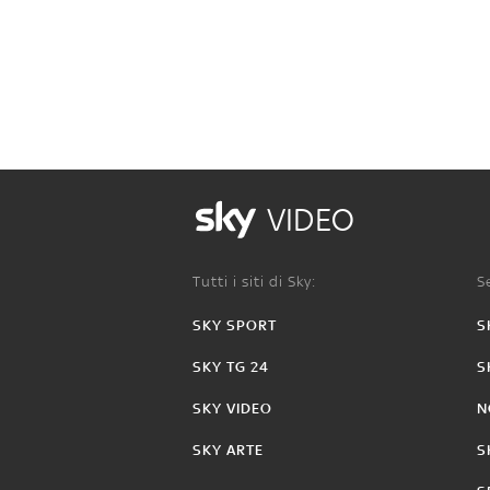
VIDEO
Tutti i siti di Sky:
Se
SKY SPORT
S
SKY TG 24
S
SKY VIDEO
N
SKY ARTE
S