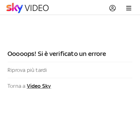
Ooooops! Si è verificato un errore
Riprova più tardi
Torna a
Video Sky