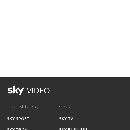
VIDEO
Tutti i siti di Sky:
Servizi:
SKY SPORT
SKY TV
SKY TG 24
SKY BUSINESS