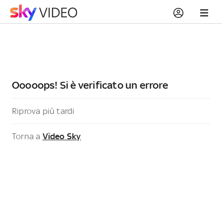
Ooooops! Si è verificato un errore
Riprova più tardi
Torna a
Video Sky