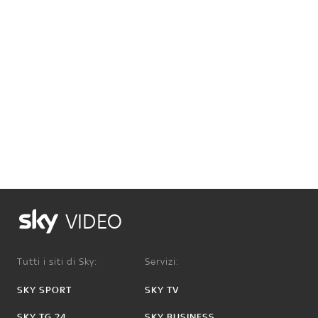
VIDEO
Tutti i siti di Sky:
Servizi:
SKY SPORT
SKY TV
SKY TG 24
SKY BUSINESS