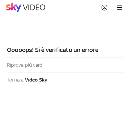
Ooooops! Si è verificato un errore
Riprova più tardi
Torna a
Video Sky