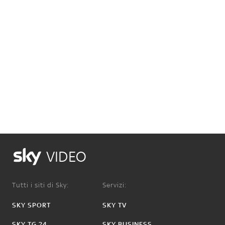
VIDEO
Tutti i siti di Sky:
Servizi:
SKY SPORT
SKY TV
SKY TG 24
SKY BUSINESS