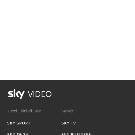
VIDEO
Tutti i siti di Sky:
Servizi:
SKY SPORT
SKY TV
SKY TG 24
SKY BUSINESS