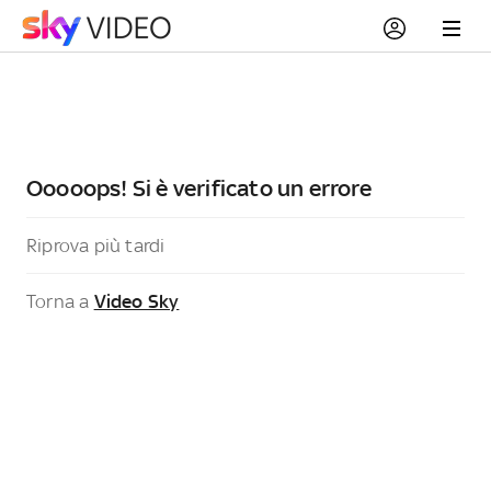
Ooooops! Si è verificato un errore
Riprova più tardi
Torna a
Video Sky