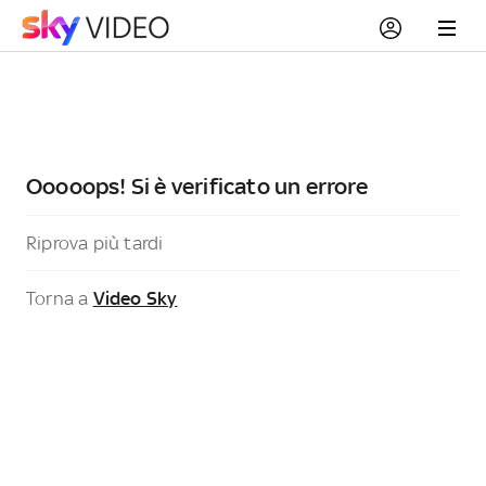
Ooooops! Si è verificato un errore
Riprova più tardi
Torna a
Video Sky