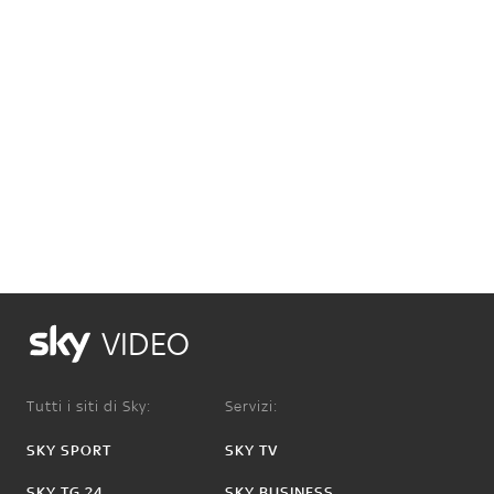
VIDEO
Tutti i siti di Sky:
Servizi:
SKY SPORT
SKY TV
SKY TG 24
SKY BUSINESS