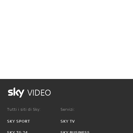
VIDEO
Tutti i siti di Sky:
Servizi:
SKY SPORT
SKY TV
SKY TG 24
SKY BUSINESS