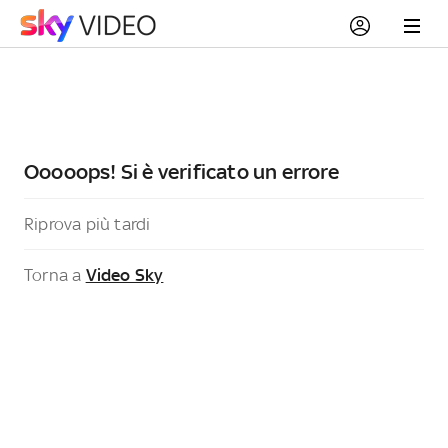
Ooooops! Si è verificato un errore
Riprova più tardi
Torna a
Video Sky