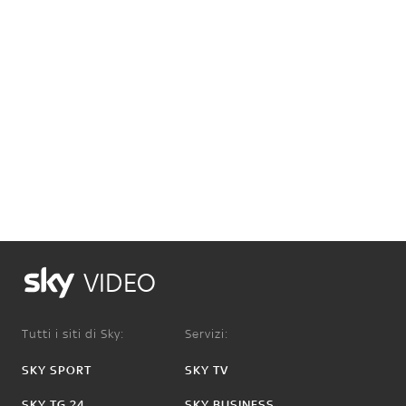
VIDEO
Tutti i siti di Sky:
Servizi:
SKY SPORT
SKY TV
SKY TG 24
SKY BUSINESS