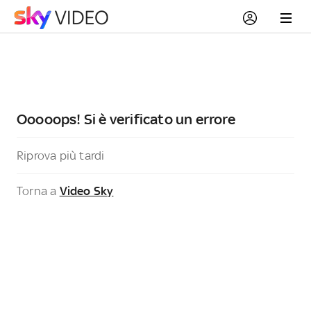
Ooooops! Si è verificato un errore
Riprova più tardi
Torna a
Video Sky