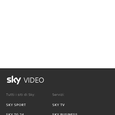
VIDEO
Tutti i siti di Sky:
Servizi:
SKY SPORT
SKY TV
SKY TG 24
SKY BUSINESS