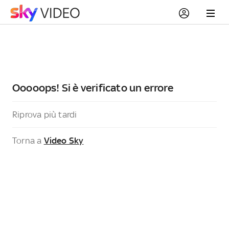
Ooooops! Si è verificato un errore
Riprova più tardi
Torna a
Video Sky