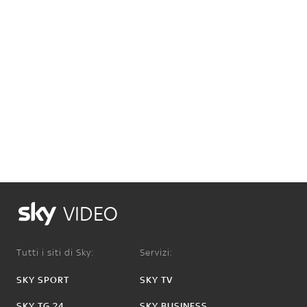
VIDEO
Tutti i siti di Sky:
Servizi:
SKY SPORT
SKY TV
SKY TG 24
SKY BUSINESS