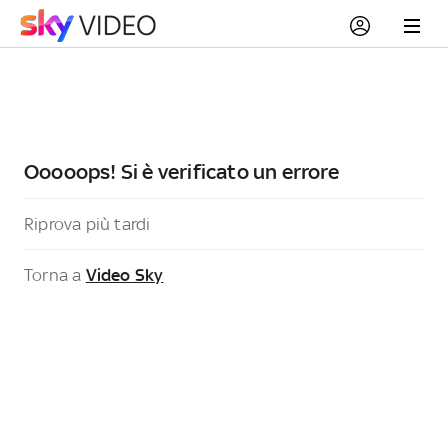
Ooooops! Si è verificato un errore
Riprova più tardi
Torna a
Video Sky