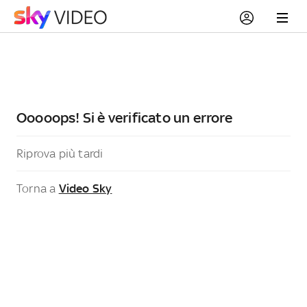
Ooooops! Si è verificato un errore
Riprova più tardi
Torna a
Video Sky