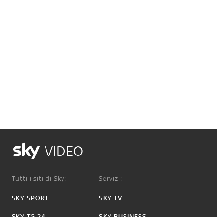
VIDEO
Tutti i siti di Sky:
Servizi:
SKY SPORT
SKY TV
SKY TG 24
SKY BUSINESS