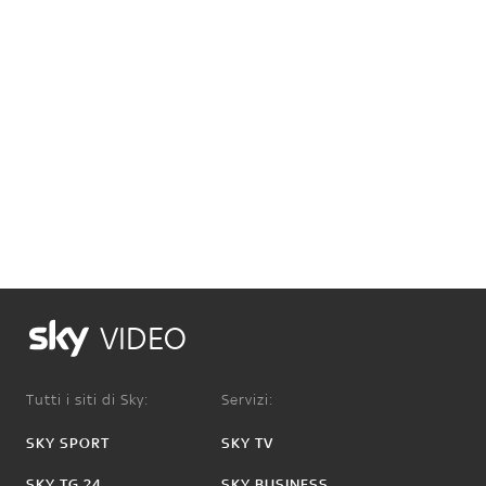
VIDEO
Tutti i siti di Sky:
Servizi:
SKY SPORT
SKY TV
SKY TG 24
SKY BUSINESS