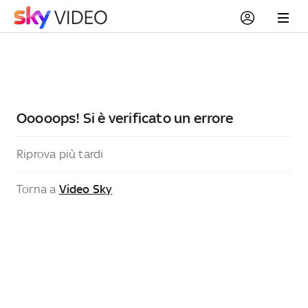
Ooooops! Si è verificato un errore
Riprova più tardi
Torna a
Video Sky