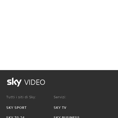
VIDEO
Tutti i siti di Sky:
Servizi:
SKY SPORT
SKY TV
SKY TG 24
SKY BUSINESS