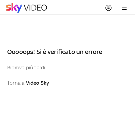
Ooooops! Si è verificato un errore
Riprova più tardi
Torna a
Video Sky