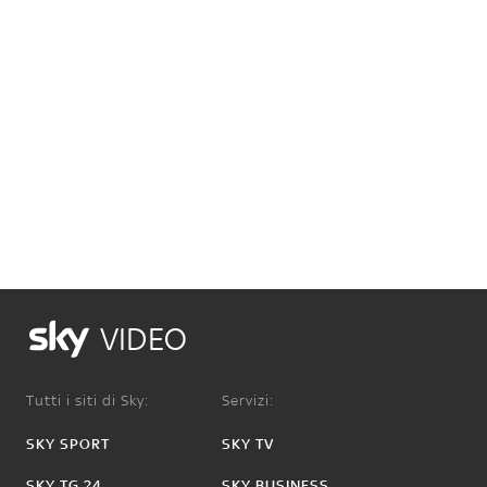
VIDEO
Tutti i siti di Sky:
Servizi:
SKY SPORT
SKY TV
SKY TG 24
SKY BUSINESS