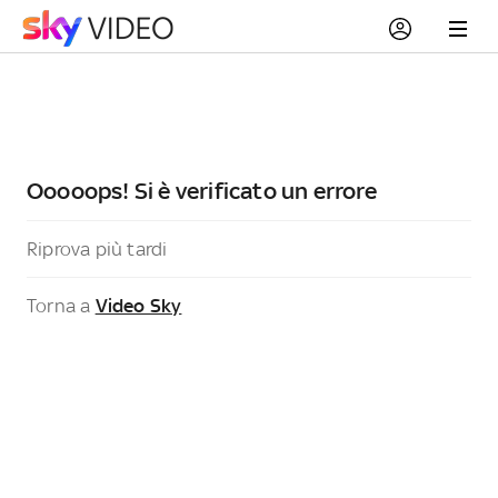
Ooooops! Si è verificato un errore
Riprova più tardi
Torna a
Video Sky