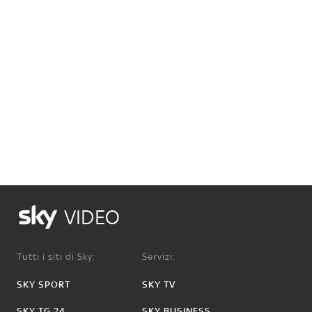
VIDEO
Tutti i siti di Sky:
Servizi:
SKY SPORT
SKY TV
SKY TG 24
SKY BUSINESS