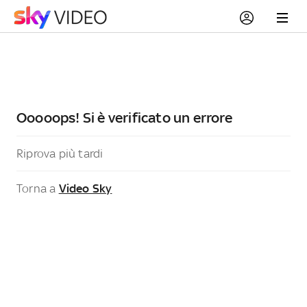
Ooooops! Si è verificato un errore
Riprova più tardi
Torna a
Video Sky