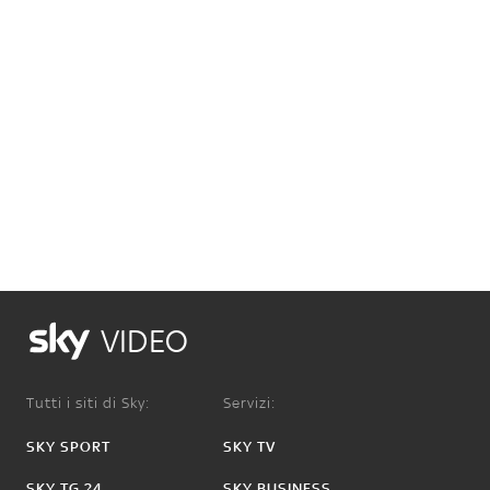
VIDEO
Tutti i siti di Sky:
Servizi:
SKY SPORT
SKY TV
SKY TG 24
SKY BUSINESS