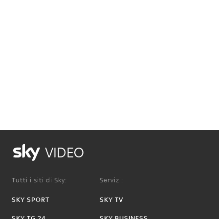
VIDEO
Tutti i siti di Sky:
Servizi:
SKY SPORT
SKY TV
SKY TG 24
SKY BUSINESS