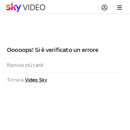
Ooooops! Si è verificato un errore
Riprova più tardi
Torna a
Video Sky