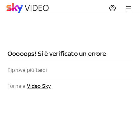
Ooooops! Si è verificato un errore
Riprova più tardi
Torna a
Video Sky