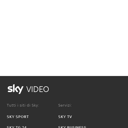
VIDEO
Tutti i siti di Sky:
Servizi:
SKY SPORT
SKY TV
SKY TG 24
SKY BUSINESS