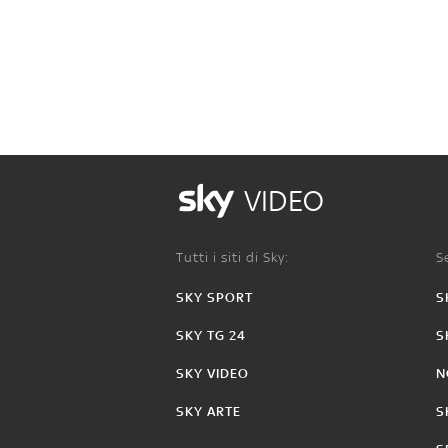
VIDEO
Tutti i siti di Sky:
Se
SKY SPORT
S
SKY TG 24
S
SKY VIDEO
N
SKY ARTE
S