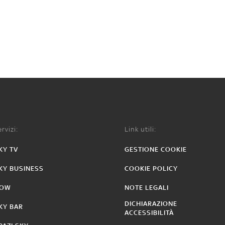
rvizi:
Link utili:
KY TV
GESTIONE COOKIE
KY BUSINESS
COOKIE POLICY
OW
NOTE LEGALI
DICHIARAZIONE
KY BAR
ACCESSIBILITÀ