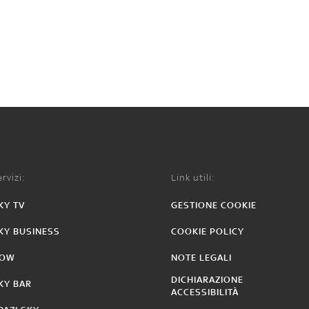
rvizi:
Link utili:
KY TV
GESTIONE COOKIE
KY BUSINESS
COOKIE POLICY
OW
NOTE LEGALI
DICHIARAZIONE
KY BAR
ACCESSIBILITÀ