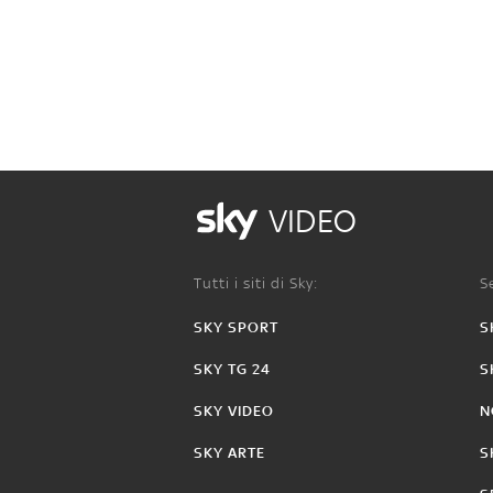
VIDEO
Tutti i siti di Sky:
Se
SKY SPORT
S
SKY TG 24
S
SKY VIDEO
N
SKY ARTE
S