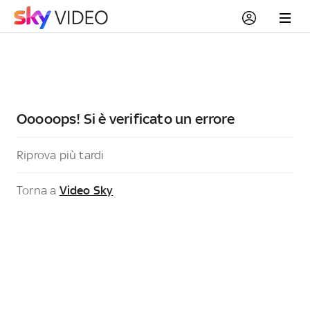
Ooooops! Si è verificato un errore
Riprova più tardi
Torna a
Video Sky