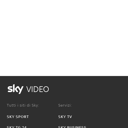
VIDEO
Tutti i siti di Sky:
Servizi:
SKY SPORT
SKY TV
SKY TG 24
SKY BUSINESS