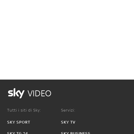
VIDEO
Tutti i siti di Sky:
Servizi:
SKY SPORT
SKY TV
SKY TG 24
SKY BUSINESS