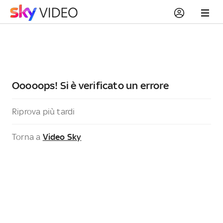
Ooooops! Si è verificato un errore
Riprova più tardi
Torna a
Video Sky