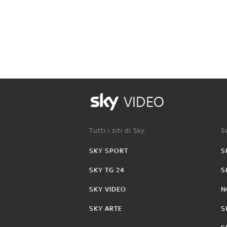
VIDEO
Tutti i siti di Sky:
Se
SKY SPORT
S
SKY TG 24
S
SKY VIDEO
N
SKY ARTE
S