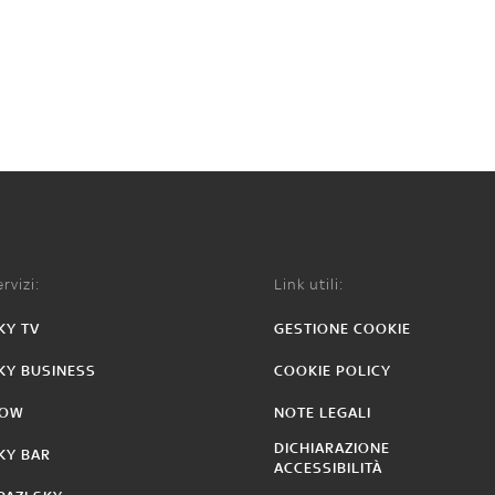
rvizi:
Link utili:
KY TV
GESTIONE COOKIE
KY BUSINESS
COOKIE POLICY
OW
NOTE LEGALI
DICHIARAZIONE
KY BAR
ACCESSIBILITÀ