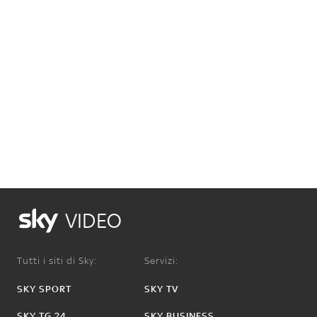
VIDEO
Tutti i siti di Sky:
Servizi:
SKY SPORT
SKY TV
SKY TG 24
SKY BUSINESS