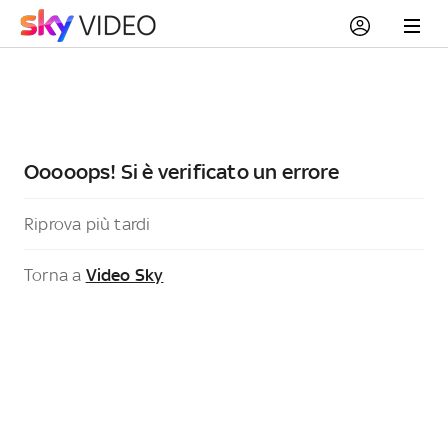
Ooooops! Si è verificato un errore
Riprova più tardi
Torna a
Video Sky