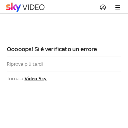
Ooooops! Si è verificato un errore
Riprova più tardi
Torna a
Video Sky