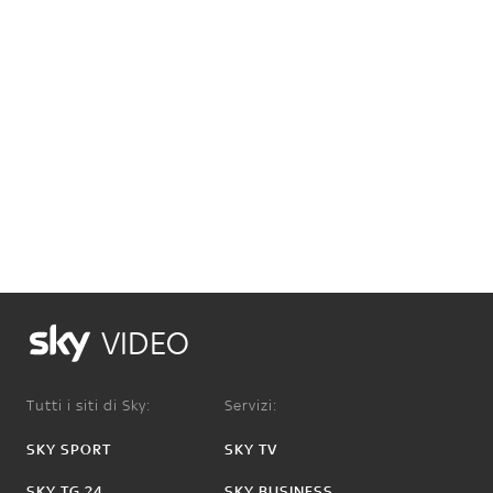
VIDEO
Tutti i siti di Sky:
Servizi:
SKY SPORT
SKY TV
SKY TG 24
SKY BUSINESS