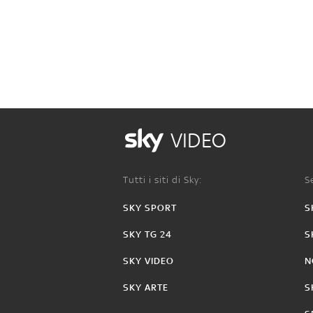
VIDEO
Tutti i siti di Sky:
Se
SKY SPORT
S
SKY TG 24
S
SKY VIDEO
N
SKY ARTE
S