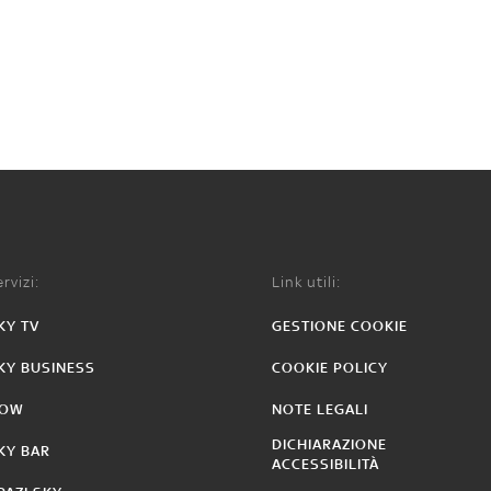
rvizi:
Link utili:
KY TV
GESTIONE COOKIE
KY BUSINESS
COOKIE POLICY
OW
NOTE LEGALI
DICHIARAZIONE
KY BAR
ACCESSIBILITÀ