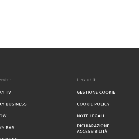
rvizi:
Link utili:
KY TV
GESTIONE COOKIE
KY BUSINESS
COOKIE POLICY
OW
NOTE LEGALI
DICHIARAZIONE
KY BAR
ACCESSIBILITÀ