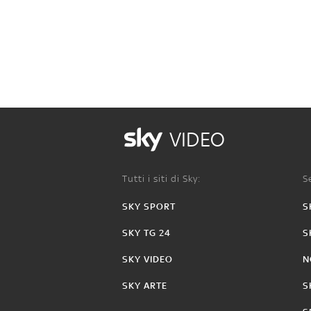
VIDEO
Tutti i siti di Sky:
Se
SKY SPORT
S
SKY TG 24
S
SKY VIDEO
N
SKY ARTE
S