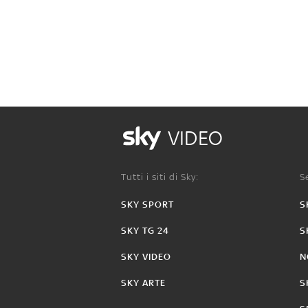
VIDEO
Tutti i siti di Sky:
Se
SKY SPORT
S
SKY TG 24
S
SKY VIDEO
N
SKY ARTE
S