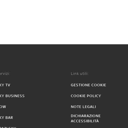
rvizi:
Link utili:
KY TV
GESTIONE COOKIE
KY BUSINESS
COOKIE POLICY
OW
NOTE LEGALI
DICHIARAZIONE
KY BAR
ACCESSIBILITÀ