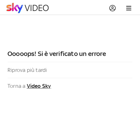
Ooooops! Si è verificato un errore
Riprova più tardi
Torna a
Video Sky