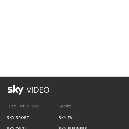
VIDEO
Tutti i siti di Sky:
Servizi:
SKY SPORT
SKY TV
SKY TG 24
SKY BUSINESS